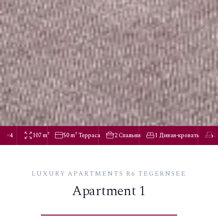
4
107 m²
50 m² Терраса
2 Спальни
1 Диван-кровать
2
LUXURY APARTMENTS R6 TEGERNSEE
Apartment 1